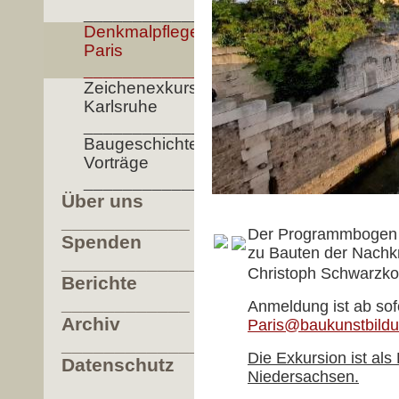
__________________
Denkmalpflege
Paris
_________________
Zeichenexkursion
Karlsruhe
__________________
Baugeschichte
Vorträge
__________________
Über uns
____________
Der Programmbogen s
Spenden
zu Bauten der Nachkr
_______________
Christoph Schwarzko
Berichte
____________
Anmeldung ist ab sof
Archiv
Paris@baukunstbild
___________________
Die Exkursion ist al
Datenschutz
Niedersachsen.