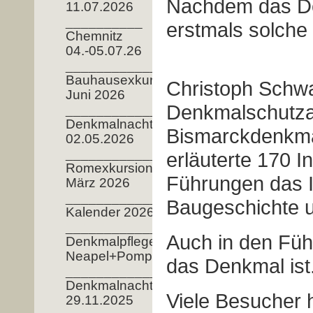
Nachdem das De
11.07.2026
__________
erstmals solche
Chemnitz
04.-05.07.26
_______________
Bauhausexkursion
Christoph Schwar
Juni 2026
Denkmalschutza
______________
Denkmalnacht
Bismarckdenkmal
02.05.2026
__________________
erläuterte 170 I
Romexkursion
Führungen das 
März 2026
____________
Baugeschichte 
Kalender 2026
___________________
Auch in den Führ
Denkmalpflege
Neapel+Pompeji
das Denkmal ist
__________________
Denkmalnacht
Viele Besucher h
29.11.2025