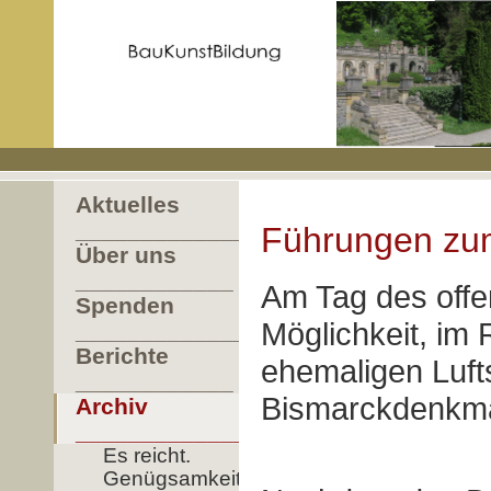
Aktuelles
____________________
Führungen zu
Über uns
____________
Am Tag des off
Spenden
Möglichkeit, i
_______________
Berichte
ehemaligen Luft
____________
Bismarckdenkmal
Archiv
___________________
Es reicht.
Genügsamkeit!