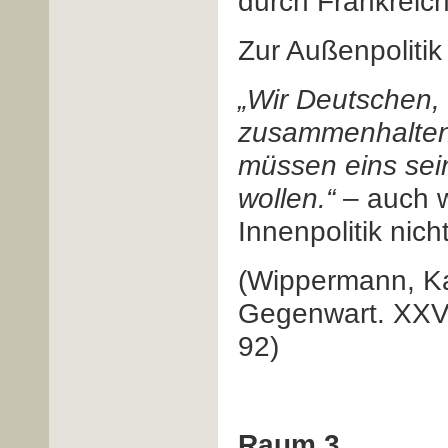
durch Frankreic
Zur Außenpolitik 
„Wir Deutschen,
zusammenhalten 
müssen eins sein
wollen.“
– auch w
Innenpolitik nich
(Wippermann, Kar
Gegenwart. XXVI
92)
Raum 3