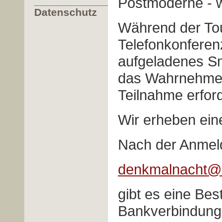
Postmoderne - w
___________________
Datenschutz
Während der Tou
Telefonkonferen
aufgeladenes Sm
das Wahrnehmen 
Teilnahme erford
Wir erheben ein
Nach der Anmel
denkmalnacht@b
gibt es eine Bes
Bankverbindung.